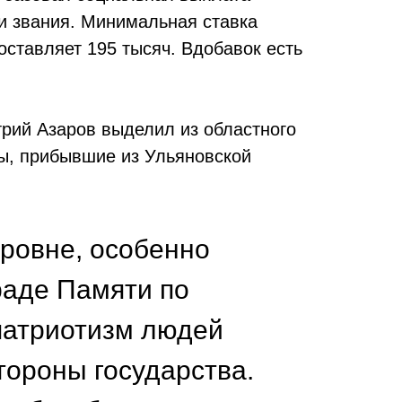
 и звания. Минимальная ставка
ставляет 195 тысяч. Вдобавок есть
трий Азаров выделил из областного
ы, прибывшие из Ульяновской
уровне, особенно
раде Памяти по
патриотизм людей
тороны государства.