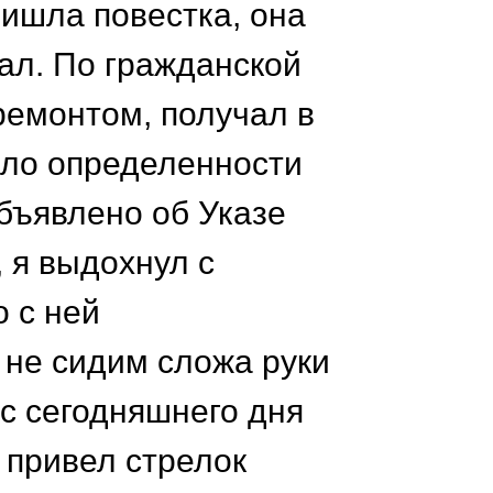
ришла повестка, она
ал. По гражданской
ремонтом, получал в
ыло определенности
бъявлено об Указе
 я выдохнул с
 с ней
 не сидим сложа руки
 с сегодняшнего дня
- привел стрелок