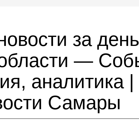
новости за день
области — Соб
я, аналитика |
вости Самары