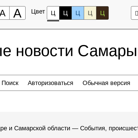
А
А
Цвет
Ц
Ц
Ц
Ц
Ц
ые новости Самары
Поиск
Авторизоваться
Обычная версия
ре и Самарской области — События, происшест