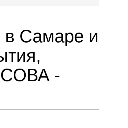
 в Самаре и
ытия,
 СОВА -