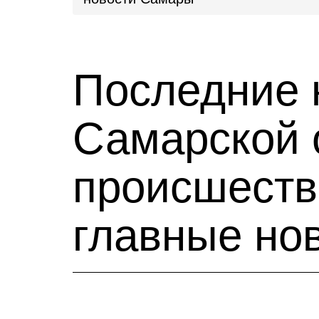
Последние 
Самарской 
происшестви
главные но