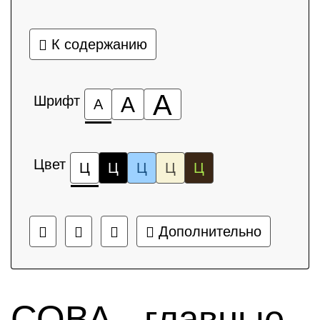
К содержанию
А
Шрифт
А
А
Цвет
Ц
Ц
Ц
Ц
Ц
Дополнительно
СОВА - главные