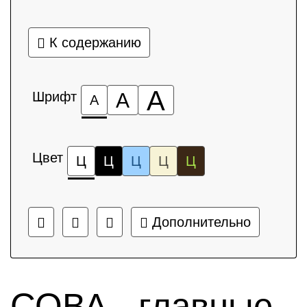
К содержанию
А
Шрифт
А
А
Цвет
Ц
Ц
Ц
Ц
Ц
Дополнительно
СОВА - главные