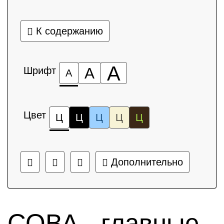
К содержанию
А
Шрифт
А
А
Цвет
Ц
Ц
Ц
Ц
Ц
Дополнительно
СОВА - главные