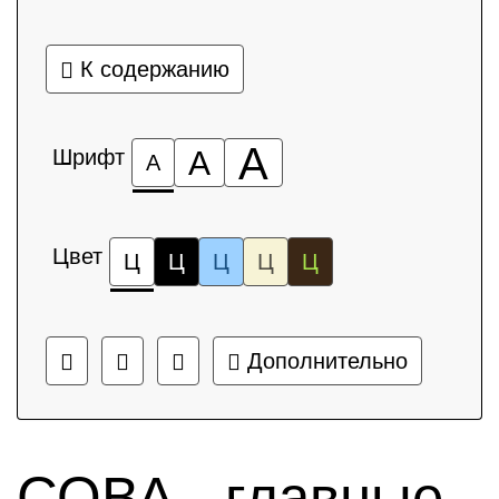
К содержанию
А
Шрифт
А
А
Цвет
Ц
Ц
Ц
Ц
Ц
Дополнительно
СОВА - главные