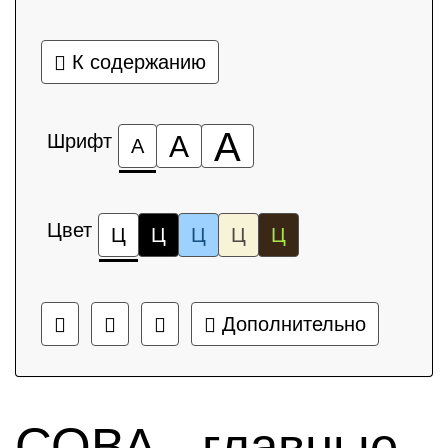
К содержанию
А
Шрифт
А
А
Цвет
Ц
Ц
Ц
Ц
Ц
Дополнительно
СОВА - главные