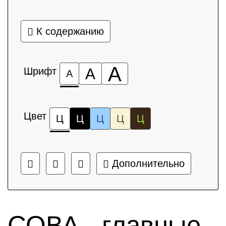
К содержанию
А
Шрифт
А
А
Цвет
Ц
Ц
Ц
Ц
Ц
Дополнительно
СОВА - главные