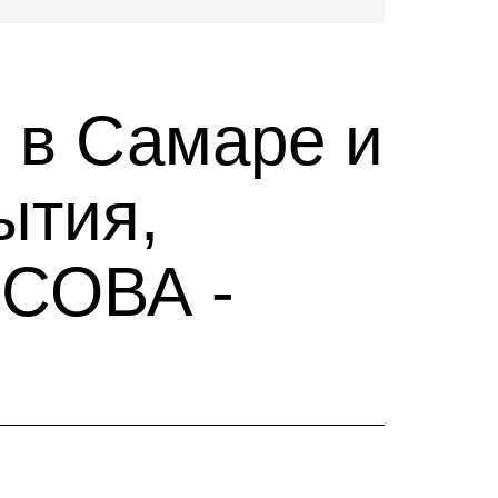
 в Самаре и
ытия,
 СОВА -