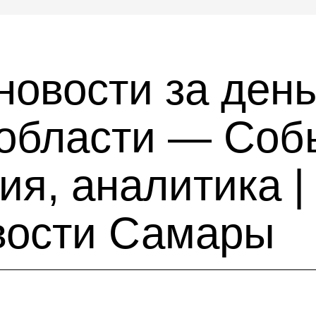
новости за день
области — Соб
я, аналитика |
вости Самары