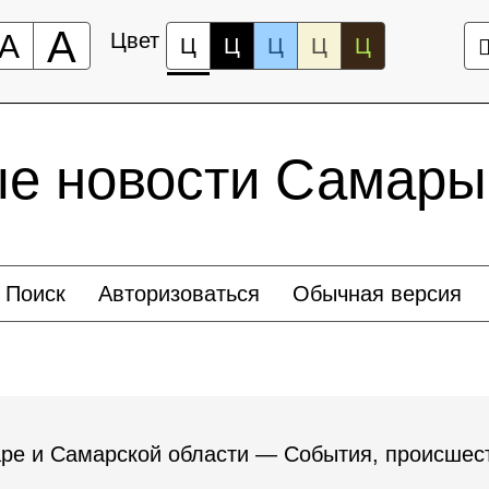
А
А
Цвет
Ц
Ц
Ц
Ц
Ц
ые новости Самары
Поиск
Авторизоваться
Обычная версия
ре и Самарской области — События, происшест