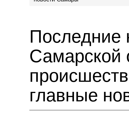
Последние 
Самарской 
происшестви
главные но