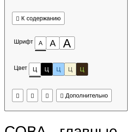
К содержанию
А
Шрифт
А
А
Цвет
Ц
Ц
Ц
Ц
Ц
Дополнительно
СОВА - главные