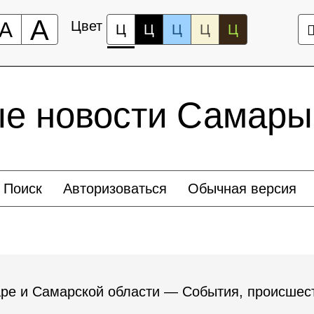
А
А
Цвет
Ц
Ц
Ц
Ц
Ц
ые новости Самары
Поиск
Авторизоваться
Обычная версия
ре и Самарской области — События, происшест