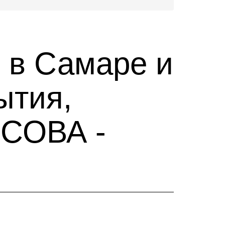
 в Самаре и
ытия,
 СОВА -