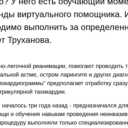
? У него есть обучающий момен
нды виртуального помощника. 
одимо выполнить за определенн
ет Труханова.
чно-легочной реанимации, помогают проводить
льной астме, остром ларингите и других диагн
рокардиограммы" предполагает отработку сразу 
трикулярной тахикардии.
 началось три года назад - предназначался дл
щи и обучения навыкам проведения неинвазивн
 процедуру выполняли только специализирован