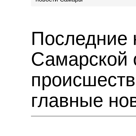
Последние 
Самарской 
происшестви
главные но