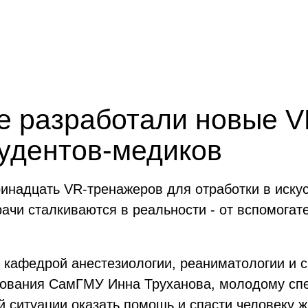
е разработали новые 
тудентов-медиков
ринадцать VR-тренажеров для отработки в иску
ачи сталкиваются в реальности - от вспомогат
 кафедрой анестезиологии, реаниматологии и 
зования СамГМУ Инна Труханова, молодому сп
й ситуации оказать помощь и спасти человеку ж