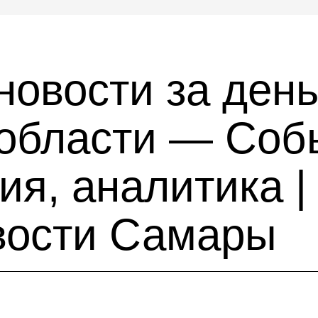
новости за день
области — Соб
я, аналитика |
вости Самары