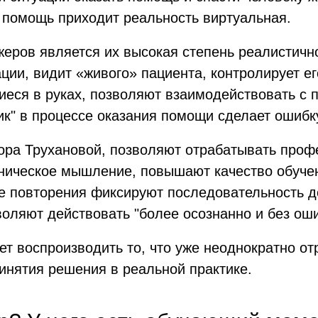
а помощь приходит реальность виртуальная.
еров является их высокая степень реалистично
ации, видит «живого» пациента, контролирует е
еся в руках, позволяют взаимодействовать с 
к" в процессе оказания помощи сделает ошибку
ора Трухановой, позволяют отрабатывать проф
ническое мышление, повышают качество обучен
ые повторения фиксируют последовательность 
воляют действовать "более осознанно и без оши
ет воспроизводить то, что уже неоднократно о
инятия решения в реальной практике.