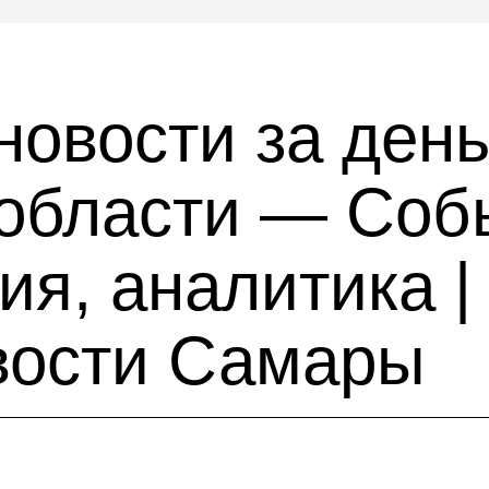
новости за день
области — Соб
я, аналитика |
вости Самары