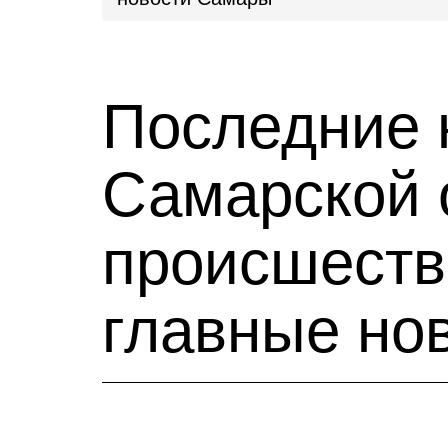
Последние 
Самарской 
происшестви
главные но