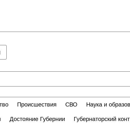
ы
тво
Происшествия
СВО
Наука и образо
я
Достояние Губернии
Губернаторский кон