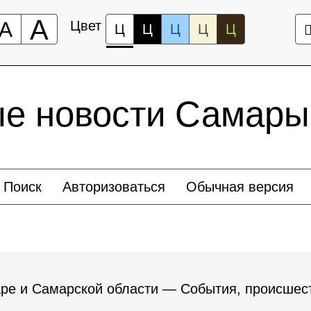
А
А
Цвет
Ц
Ц
Ц
Ц
Ц
ые новости Самары
Поиск
Авторизоваться
Обычная версия
ре и Самарской области — События, происшест