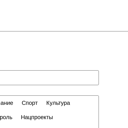
вание
Спорт
Культура
троль
Нацпроекты