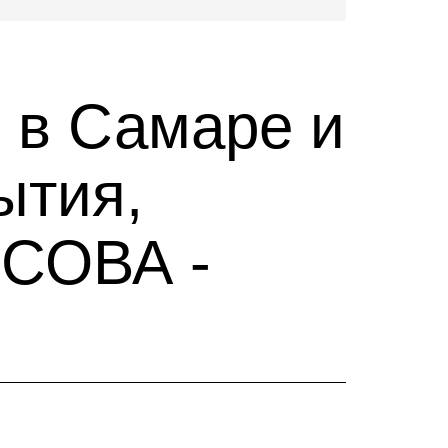
 в Самаре и
ытия,
 СОВА -