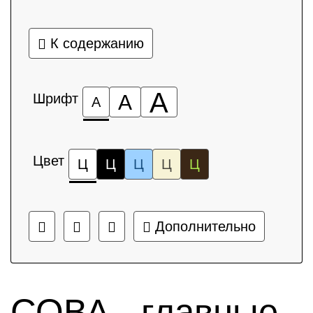
К содержанию
А
Шрифт
А
А
Цвет
Ц
Ц
Ц
Ц
Ц
Дополнительно
СОВА - главные