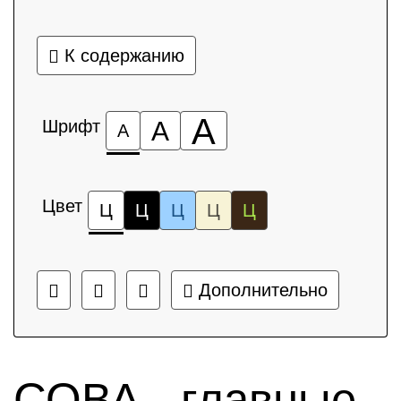
К содержанию
А
Шрифт
А
А
Цвет
Ц
Ц
Ц
Ц
Ц
Дополнительно
СОВА - главные