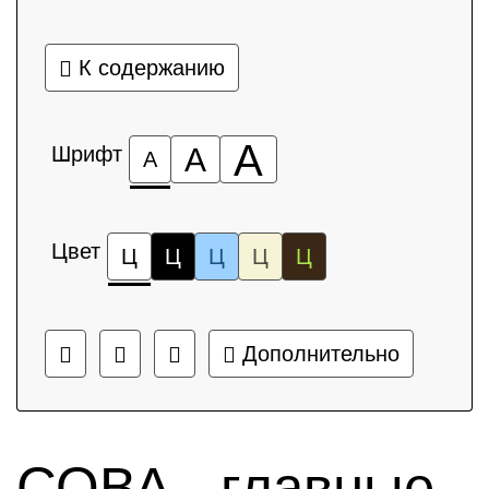
К содержанию
А
Шрифт
А
А
Цвет
Ц
Ц
Ц
Ц
Ц
Дополнительно
СОВА - главные