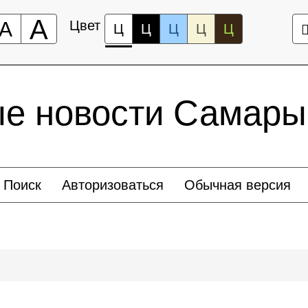
А
А
Цвет
Ц
Ц
Ц
Ц
Ц
ые новости Самары
Поиск
Авторизоваться
Обычная версия