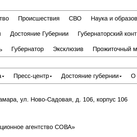
тво
Происшествия
СВО
Наука и образо
я
Достояние Губернии
Губернаторский кон
ь
Губернатор
Эксклюзив
Прожиточный 
а
Пресс-центр
Достояние губернии
О
амара, ул. Ново-Садовая, д. 106, корпус 106
ционное агентство СОВА»