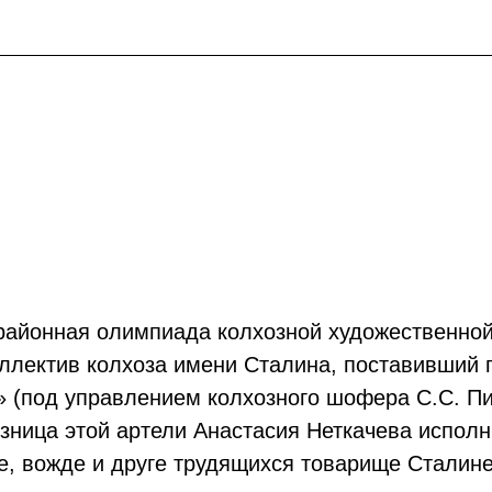
 районная олимпиада колхозной художественно
ллектив колхоза имени Сталина, поставивший 
» (под управлением колхозного шофера С.С. П
зница этой артели Анастасия Неткачева исполн
е, вожде и друге трудящихся товарище Сталине