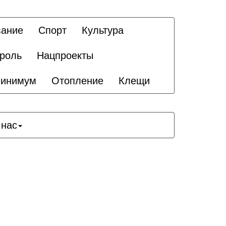
вание
Спорт
Культура
троль
Нацпроекты
минимум
Отопление
Клещи
 нас