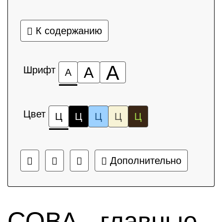
К содержанию
А
Шрифт
А
А
Цвет
Ц
Ц
Ц
Ц
Ц
Дополнительно
СОВА - главные