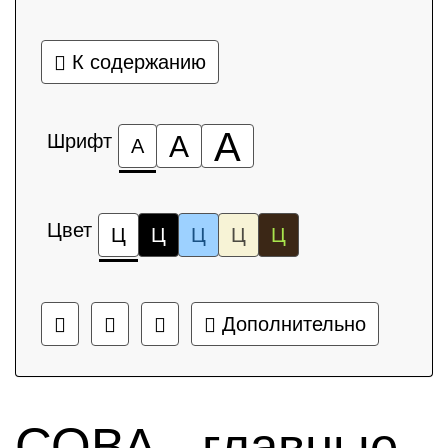
К содержанию
А
Шрифт
А
А
Цвет
Ц
Ц
Ц
Ц
Ц
Дополнительно
СОВА - главные