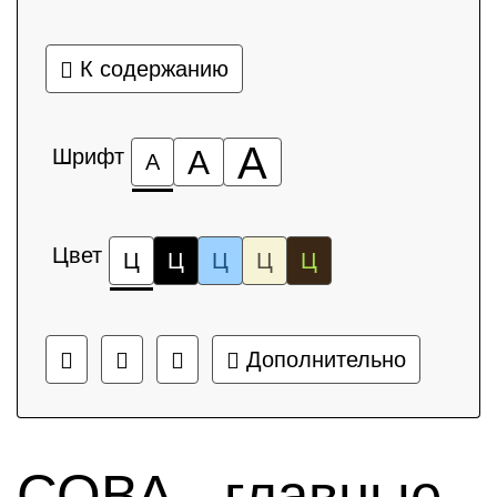
К содержанию
А
Шрифт
А
А
Цвет
Ц
Ц
Ц
Ц
Ц
Дополнительно
СОВА - главные