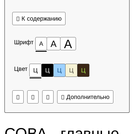
К содержанию
А
Шрифт
А
А
Цвет
Ц
Ц
Ц
Ц
Ц
Дополнительно
СОВА - главные