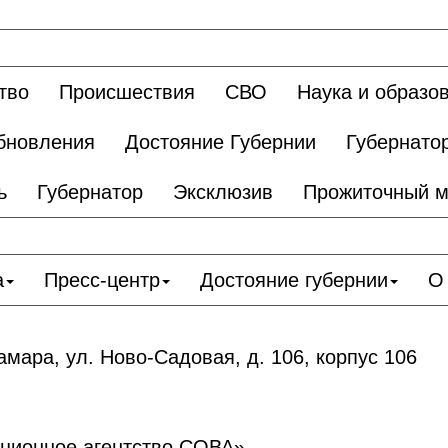
тво
Происшествия
СВО
Наука и образо
бновления
Достояние Губернии
Губернато
ь
Губернатор
Эксклюзив
Прожиточный 
а
Пресс-центр
Достояние губернии
О
амара, ул. Ново-Садовая, д. 106, корпус 106
ционное агентство СОВА»