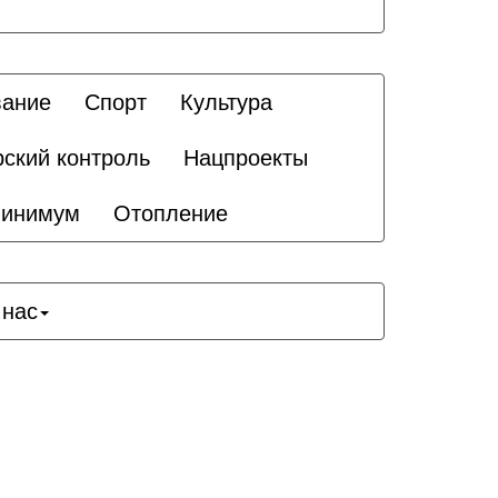
вание
Спорт
Культура
рский контроль
Нацпроекты
минимум
Отопление
 нас