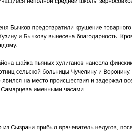
 Учащиеся неполной средней школы зерносовхо
ня Бычков предотвратили крушение товарного
узину и Бычкову вынесена благодарность. Кро
ждому.
айона шайка пьяных хулиганов нанесла фински
отниц сельской больницы Чучелину и Воронину.
 явился на место происшествия и задержал вс
. Самарцева именными часами.
то из Сызрани прибыл врачеватель недугов, по