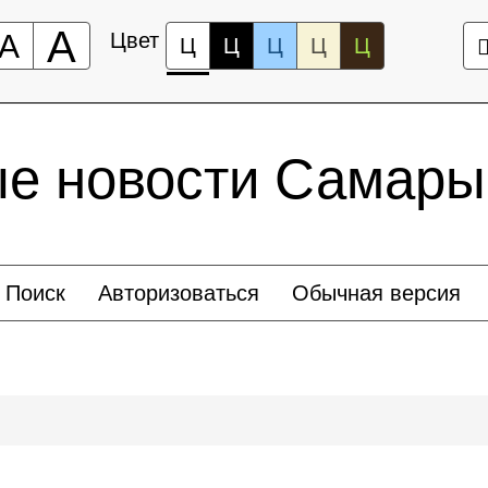
А
А
Цвет
Ц
Ц
Ц
Ц
Ц
ые новости Самары
Поиск
Авторизоваться
Обычная версия