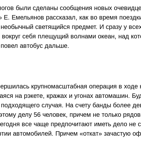
логов были сделаны сообщения новых очевидце
Е. Емельянов рассказал, как во время поездки
 необычный светящийся предмет. И сразу у все
 вокруг себя плещущий волнами океан, над кот
ь повел автобус дальше.
авершилась крупномасштабная операция в ходе
яся на рэкете, кражах и угонах автомашин. Бу
о подходящего случая. На счету банды более д
тому делу 56 человек, причем не только рядов
сегодня все чаще предпочитают иметь дело не 
тии автомобилей. Причем «откат» зачастую о