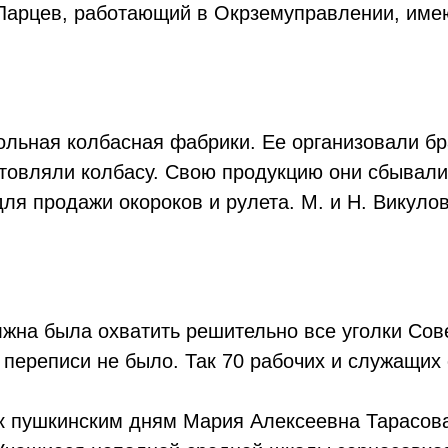
 Ларцев, работающий в Окрземуправлении, име
ольная колбасная фабрики. Ее организовали б
отовляли колбасу. Свою продукцию они сбывали
ля продажи окороков и рулета. М. и Н. Викуло
жна была охватить решительно все уголки Сове
переписи не было. Так 70 рабочих и служащих
к пушкинским дням Мария Алексеевна Тарасов