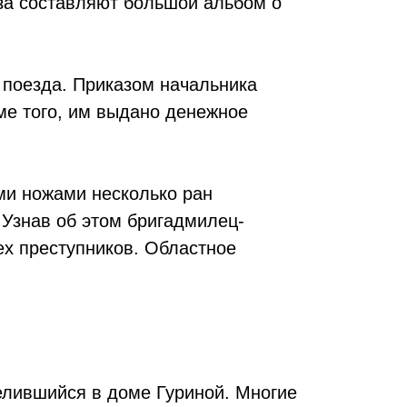
за составляют большой альбом о
 поезда. Приказом начальника
ме того, им выдано денежное
ми ножами несколько ран
 Узнав об этом бригадмилец-
ех преступников. Областное
селившийся в доме Гуриной. Многие