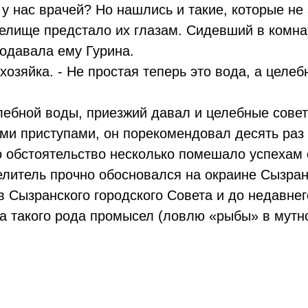
 у нас врачей? Но нашлись и такие, которые не
релище предстало их глазам. Сидевший в комна
подавала ему Гурина.
хозяйка. - Не простая теперь это вода, а целебн
лебной воды, приезжий давал и целебные сове
и приступами, он порекомендовал десять раз 
о обстоятельство несколько помешало успехам 
елитель прочно обосновался на окраине Сызран
ов Сызранского городского Совета и до недавн
 на такого рода промысел (ловлю «рыбы» в мут