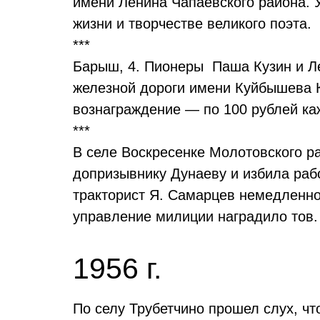
имени Ленина Чапаевского района.
жизни и творчестве великого поэта.
***
Барыш, 4. Пионеры Паша Кузин и Ле
железной дороги имени Куйбышева К
вознаграждение — по 100 рублей ка
***
В селе Воскресенке Молотовского р
допризывнику Дунаеву и избила раб
тракторист Я. Самарцев немедленно
управление милиции наградило тов
1956 г.
По селу Трубетчино прошел слух, ч