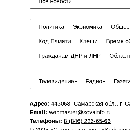
Все новости
Политика
Экономика
Общес
Код Памяти
Клещи
Время о
Гражданам ДНР и ЛНР
Област
Телевидение
Радио
Газет
Адрес:
443068, Самарская обл., г. С
Email:
webmaster@sovainfo.ru
Телефоны:
8 (846) 226-65-66
© 2025 «Сетевое издание «Информа