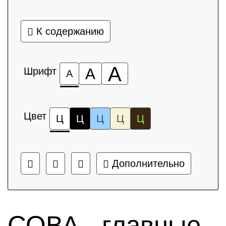
К содержанию
А
Шрифт
А
А
Цвет
Ц
Ц
Ц
Ц
Ц
Дополнительно
СОВА - главные