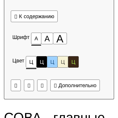
К содержанию
А
Шрифт
А
А
Цвет
Ц
Ц
Ц
Ц
Ц
Дополнительно
СОВА - главные