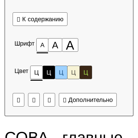
К содержанию
А
Шрифт
А
А
Цвет
Ц
Ц
Ц
Ц
Ц
Дополнительно
СОВА - главные