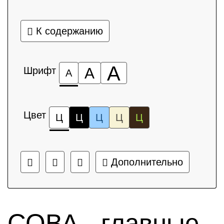
К содержанию
А
Шрифт
А
А
Цвет
Ц
Ц
Ц
Ц
Ц
Дополнительно
СОВА - главные