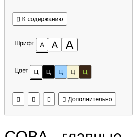
К содержанию
А
Шрифт
А
А
Цвет
Ц
Ц
Ц
Ц
Ц
Дополнительно
СОВА - главные