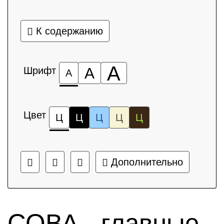
К содержанию
А
Шрифт
А
А
Цвет
Ц
Ц
Ц
Ц
Ц
Дополнительно
СОВА - главные