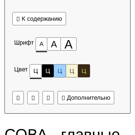
К содержанию
А
Шрифт
А
А
Цвет
Ц
Ц
Ц
Ц
Ц
Дополнительно
СОВА - главные