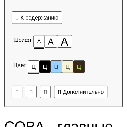
К содержанию
А
Шрифт
А
А
Цвет
Ц
Ц
Ц
Ц
Ц
Дополнительно
СОВА - главные