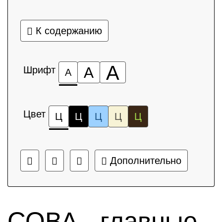
К содержанию
А
Шрифт
А
А
Цвет
Ц
Ц
Ц
Ц
Ц
Дополнительно
СОВА - главные