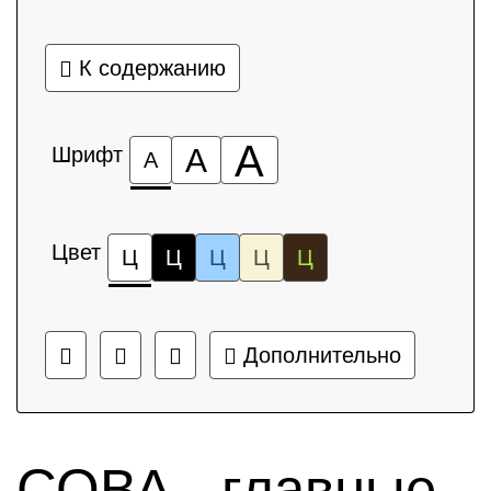
К содержанию
А
Шрифт
А
А
Цвет
Ц
Ц
Ц
Ц
Ц
Дополнительно
СОВА - главные