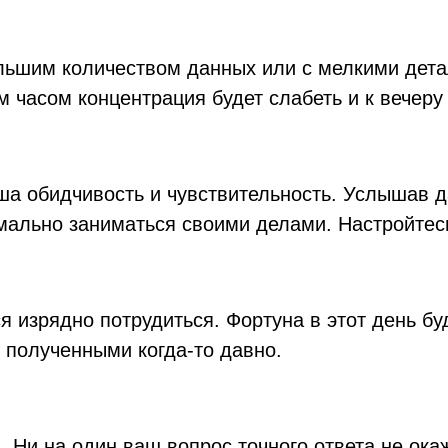
льшим количеством данных или с мелкими дета
 часом концентрация будет слабеть и к вечеру 
ша обидчивость и чувствительность. Услышав 
мально заниматься своими делами. Настройтесь
я изрядно потрудиться. Фортуна в этот день буд
 полученными когда-то давно.
в. Ни на один ваш вопрос точного ответа не ока