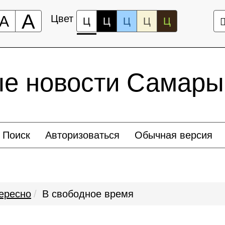
А
А
Цвет
Ц
Ц
Ц
Ц
Ц
ые новости Самары
Поиск
Авторизоваться
Обычная версия
ересно
В свободное время