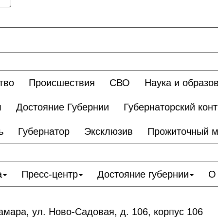
тво
Происшествия
СВО
Наука и образо
я
Достояние Губернии
Губернаторский кон
ь
Губернатор
Эксклюзив
Прожиточный 
а
Пресс-центр
Достояние губернии
О
амара, ул. Ново-Садовая, д. 106, корпус 106