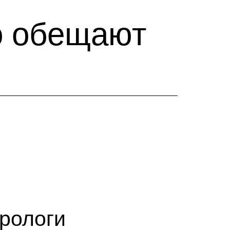
то обещают
трологи