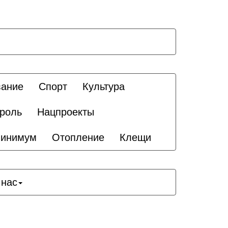
вание
Спорт
Культура
троль
Нацпроекты
минимум
Отопление
Клещи
 нас