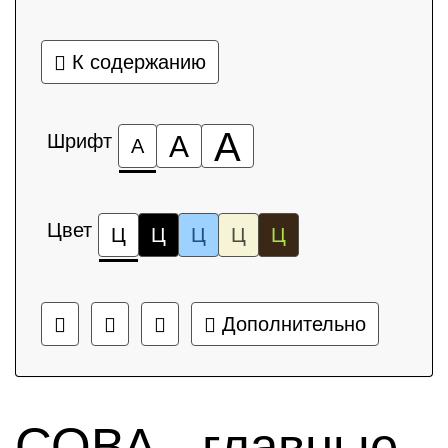
К содержанию
А
Шрифт
А
А
Цвет
Ц
Ц
Ц
Ц
Ц
Дополнительно
СОВА - главные